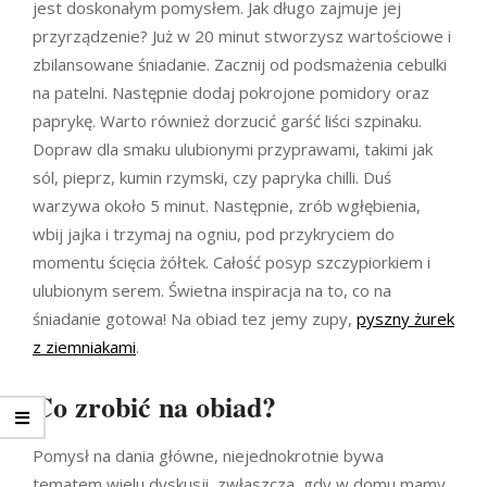
jest doskonałym pomysłem. Jak długo zajmuje jej
przyrządzenie? Już w 20 minut stworzysz wartościowe i
zbilansowane śniadanie. Zacznij od podsmażenia cebulki
na patelni. Następnie dodaj pokrojone pomidory oraz
paprykę. Warto również dorzucić garść liści szpinaku.
Dopraw dla smaku ulubionymi przyprawami, takimi jak
sól, pieprz, kumin rzymski, czy papryka chilli. Duś
warzywa około 5 minut. Następnie, zrób wgłębienia,
wbij jajka i trzymaj na ogniu, pod przykryciem do
momentu ścięcia żółtek. Całość posyp szczypiorkiem i
ulubionym serem. Świetna inspiracja na to, co na
śniadanie gotowa! Na obiad tez jemy zupy,
pyszny żurek
z ziemniakami
.
Co zrobić na obiad?
Pomysł na dania główne, niejednokrotnie bywa
tematem wielu dyskusji, zwłaszcza, gdy w domu mamy