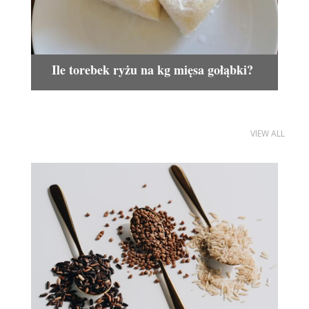
Ile torebek ryżu na kg mięsa gołąbki?
VIEW ALL