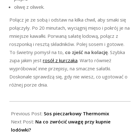
oliwę z oliwek.
Połącz je ze sobą i odstaw na kilka chwil, aby smaki się
połączyły. Po 20 minutach, wyciągnij mięso i pokrój je na
mniejsze kawałki. Porwaną sałatę lodową, połącz z
roszponką i resztą składników. Polej sosem i gotowe.
To świetny pomysł na to,
co zjeść na kolację
. Szybka
zupa jakim jest
rosół z kurczaka
. Warto również
wypróbować inne przepisy, na smaczne sałatki.
Doskonale sprawdzą się, gdy nie wiesz, co ugotować o
różnej porze dnia.
2024-
02-
Previous Post:
Sos pieczarkowy Thermomix
05
Next Post:
Na co zwrócić uwagę przy kupnie
lodówki?