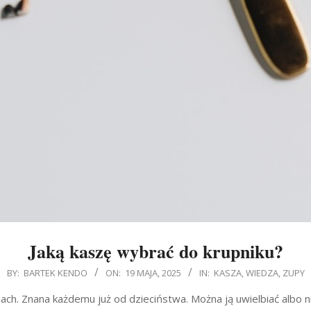
Jaką kaszę wybrać do krupniku?
BY:
BARTEK KENDO
ON:
19 MAJA, 2025
IN:
KASZA
,
WIEDZA
,
ZUPY
ach. Znana każdemu już od dzieciństwa. Można ją uwielbiać albo n