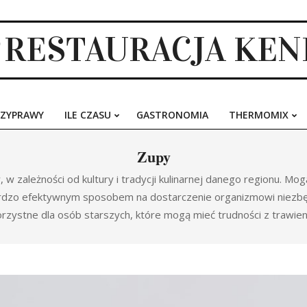
RESTAURACJA KE
RZYPRAWY
ILE CZASU
GASTRONOMIA
THERMOMIX
Primary
Navigation
Zupy
Menu
 zależności od kultury i tradycji kulinarnej danego regionu. Mo
ardzo efektywnym sposobem na dostarczenie organizmowi niezbę
rzystne dla osób starszych, które mogą mieć trudności z trawien