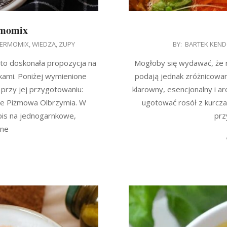
rmomix
2022-
ERMOMIX
,
WIEDZA
,
ZUPY
BY:
BARTEK KEN
12-
to doskonała propozycja na
Mogłoby się wydawać, że ro
18
nkami. Poniżej wymienione
podają jednak zróżnicowan
 przy jej przygotowaniu:
klarowny, esencjonalny i a
ce Piżmowa Olbrzymia. W
ugotować rosół z kurcz
pis na jednogarnkowe,
prz
bne
G