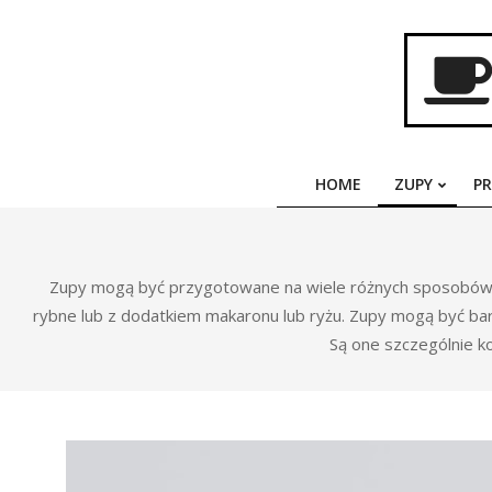
Skip
to
content
HOME
ZUPY
P
Zupy mogą być przygotowane na wiele różnych sposobów, w
rybne lub z dodatkiem makaronu lub ryżu. Zupy mogą być b
Są one szczególnie ko