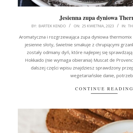
Jesienna zupa dyniowa The
2023-
BY:
BARTEK KENDO
ON:
25 KWIETNIA, 2023
IN:
TH
04-
Aromatyczna i rozgrzewająca zupa dyniowa thermomix 
25
jesienne słoty, świetnie smakuje z chrupiącymi grza
zostały odmiany dyń, które najlepiej się sprawdzają
Hokkaido (nie wymaga obierania) Muscat de Proven
dalszej części wpisu znajdziesz sprawdzony prze
wegetariańskie danie, potrze
CONTINUE READIN