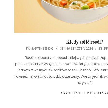
Kiedy solić rosół?
2024-
BY:
BARTEK KENDO
ON:
29 STYCZNIA, 2024
IN:
PR
01-
Rosół to jedna z najpopularniejszych polskich zup, 
29
popularnością ze względu na swoje walory smakowe oraz
Jednym z ważnych składników rosołu jest sól, która ni
również na właściwości odżywcze zupy. Warto jednak wied
uzyskać
CONTINUE READIN