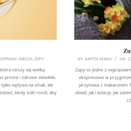
Zu
2023-
ZYPRAWY
,
WIEDZA
,
ZUPY
BY:
BARTEK KENDO
ON:
2
04-
która cieszy się wielką
Zupy to jedno z najpopular
27
 proste i zdrowe składniki.
ekspresowe w przygotowan
e tylko wpływa na smak, ale
jarzynowa z makaronem T
zieć, kiedy solić rosół, aby
obiad, jak i kolację. Jak z
cz
G