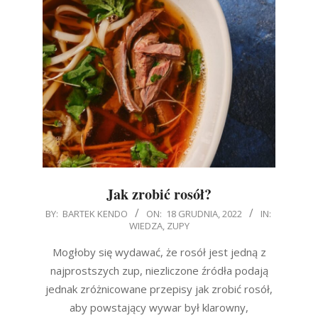
Jak zrobić rosół?
2022-
BY:
BARTEK KENDO
ON:
18 GRUDNIA, 2022
IN:
WIEDZA
,
ZUPY
12-
18
Mogłoby się wydawać, że rosół jest jedną z
najprostszych zup, niezliczone źródła podają
jednak zróżnicowane przepisy jak zrobić rosół,
aby powstający wywar był klarowny,