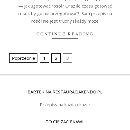
— jak ugotować rosół? Oraz ile czasu gotować
rosół, by go nie przegotować? Sam przepis na
rosół nie jest trudny i każdy może
CONTINUE READING
Stronicowanie
Poprzednie
1
2
3
wpisów
BARTEK NA RESTAURACJAKENDO.PL
Przepisy na każdą okazję.
TO CIĘ ZACIEKAWI: