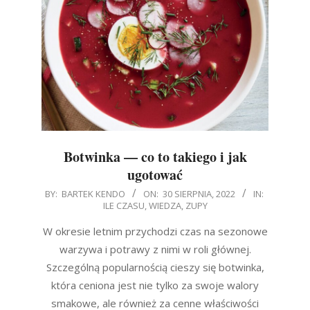
Botwinka — co to takiego i jak
ugotować
2022-
BY:
BARTEK KENDO
ON:
30 SIERPNIA, 2022
IN:
ILE CZASU
,
WIEDZA
,
ZUPY
08-
30
W okresie letnim przychodzi czas na sezonowe
warzywa i potrawy z nimi w roli głównej.
Szczególną popularnością cieszy się botwinka,
która ceniona jest nie tylko za swoje walory
smakowe, ale również za cenne właściwości