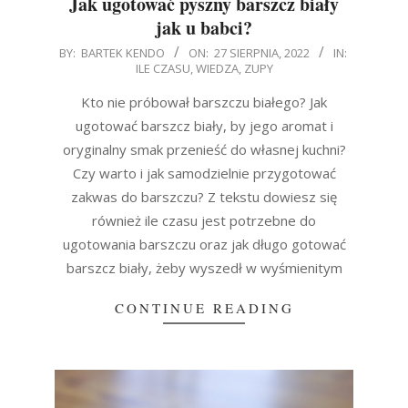
Jak ugotować pyszny barszcz biały
jak u babci?
2022-
BY:
BARTEK KENDO
ON:
27 SIERPNIA, 2022
IN:
ILE CZASU
,
WIEDZA
,
ZUPY
08-
27
Kto nie próbował barszczu białego? Jak
ugotować barszcz biały, by jego aromat i
oryginalny smak przenieść do własnej kuchni?
Czy warto i jak samodzielnie przygotować
zakwas do barszczu? Z tekstu dowiesz się
również ile czasu jest potrzebne do
ugotowania barszczu oraz jak długo gotować
barszcz biały, żeby wyszedł w wyśmienitym
CONTINUE READING