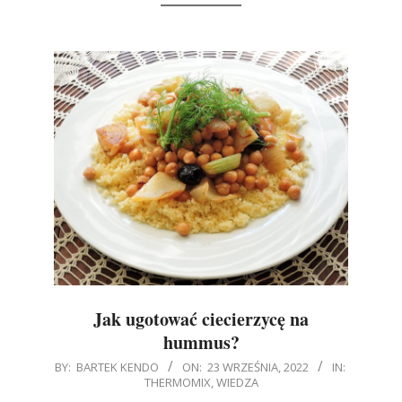
Jak ugotować ciecierzycę na
hummus?
2022-
BY:
BARTEK KENDO
ON:
23 WRZEŚNIA, 2022
IN:
THERMOMIX
,
WIEDZA
09-