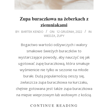
Zupa buraczkowa na żeberkach z
ziemniakami
2022-
BY:
BARTEK KENDO
ON:
12 GRUDNIA, 2022
IN:
WIEDZA
,
ZUPY
12-
12
Bogactwo wartości odżywczych i walory
smakowe świeżych buraczków to
wystarczające powody, aby nauczyć się jak
ugotować zupę buraczkową, która smakuje
wyśmienicie nie tylko w sezonie na młode
buraki. Dużą popularnością cieszy się,
zwłaszcza zupa buraczkowa na kurczaku,
chętnie gotowana jest także zupa buraczkowa
na mięsie wieprzowym lub wołowym z kością.
CONTINUE READING