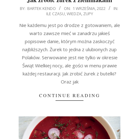
2022-
BY:
BARTEK KENDO
ON:
1 WRZEŚNIA, 2022
IN:
ILE CZASU
,
WIEDZA
,
ZUPY
09-
01
Nie każdemu jest po drodze z gotowaniem, ale
warto zawsze mieć w zanadrzu jakieś
popisowe danie, którym można zaskoczyć
najbliższych. Żurek to jedna z ulubionych zup
Polaków. Serwowane jest nie tylko w okresie
Świąt Wielkiej nocy, ale gości w menu prawie
każdej restauracji. Jak zrobić żurek z butelki?
Oraz jak
CONTINUE READING