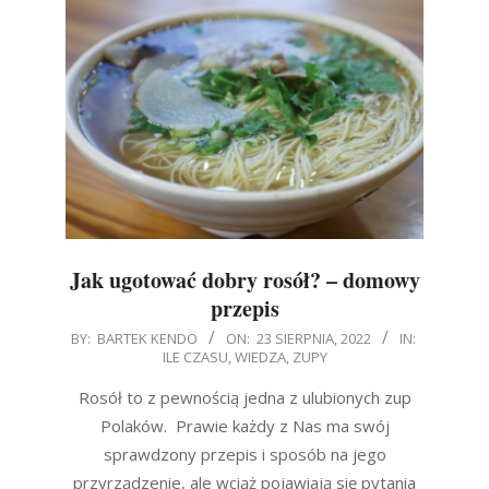
Jak ugotować dobry rosół? – domowy
przepis
2022-
BY:
BARTEK KENDO
ON:
23 SIERPNIA, 2022
IN:
ILE CZASU
,
WIEDZA
,
ZUPY
08-
23
Rosół to z pewnością jedna z ulubionych zup
Polaków. Prawie każdy z Nas ma swój
sprawdzony przepis i sposób na jego
przyrządzenie, ale wciąż pojawiają się pytania