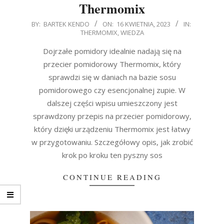
Thermomix
2023-
BY:
BARTEK KENDO
ON:
16 KWIETNIA, 2023
IN:
THERMOMIX
,
WIEDZA
04-
16
Dojrzałe pomidory idealnie nadają się na
przecier pomidorowy Thermomix, który
sprawdzi się w daniach na bazie sosu
pomidorowego czy esencjonalnej zupie. W
dalszej części wpisu umieszczony jest
sprawdzony przepis na przecier pomidorowy,
który dzięki urządzeniu Thermomix jest łatwy
w przygotowaniu. Szczegółowy opis, jak zrobić
krok po kroku ten pyszny sos
CONTINUE READING