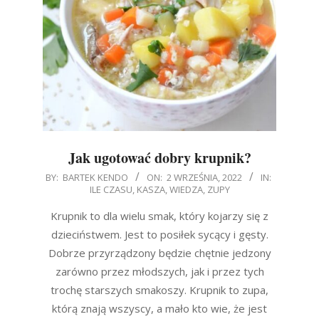
Jak ugotować dobry krupnik?
2022-
BY:
BARTEK KENDO
ON:
2 WRZEŚNIA, 2022
IN:
ILE CZASU
,
KASZA
,
WIEDZA
,
ZUPY
09-
02
Krupnik to dla wielu smak, który kojarzy się z
dzieciństwem. Jest to posiłek sycący i gęsty.
Dobrze przyrządzony będzie chętnie jedzony
zarówno przez młodszych, jak i przez tych
trochę starszych smakoszy. Krupnik to zupa,
którą znają wszyscy, a mało kto wie, że jest