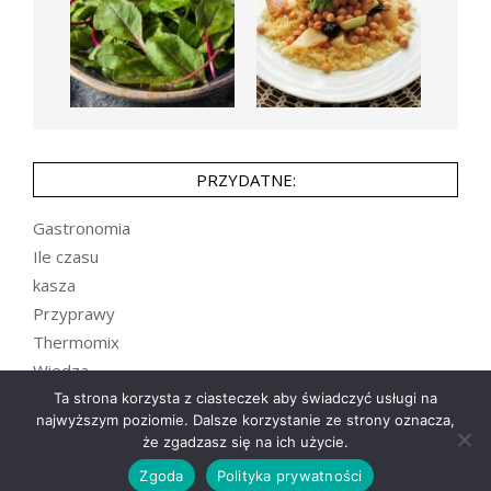
PRZYDATNE:
Gastronomia
Ile czasu
kasza
Przyprawy
Thermomix
Wiedza
Zupy
Ta strona korzysta z ciasteczek aby świadczyć usługi na
najwyższym poziomie. Dalsze korzystanie ze strony oznacza,
że zgadzasz się na ich użycie.
Zgoda
Polityka prywatności
Designed using
Unos
. Powered by
WordPress
.