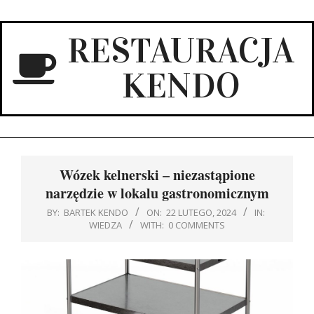
Skip
to
RESTAURACJA
content
KENDO
Primary
Navigation
Wózek kelnerski – niezastąpione
Menu
narzędzie w lokalu gastronomicznym
BY:
BARTEK KENDO
ON:
22 LUTEGO, 2024
IN:
WIEDZA
WITH:
0 COMMENTS