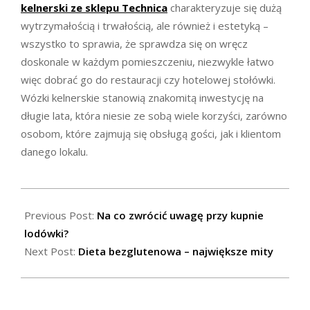
kelnerski ze sklepu Technica
charakteryzuje się dużą
wytrzymałością i trwałością, ale również i estetyką –
wszystko to sprawia, że sprawdza się on wręcz
doskonale w każdym pomieszczeniu, niezwykle łatwo
więc dobrać go do restauracji czy hotelowej stołówki.
Wózki kelnerskie stanowią znakomitą inwestycję na
długie lata, która niesie ze sobą wiele korzyści, zarówno
osobom, które zajmują się obsługą gości, jak i klientom
danego lokalu.
2024-
02-
Previous Post:
Na co zwrócić uwagę przy kupnie
22
lodówki?
Next Post:
Dieta bezglutenowa – największe mity